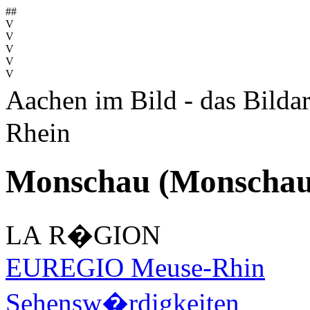
##
V
V
V
V
V
Aachen im Bild - das Bilda
Rhein
Monschau (Monschau
LA R�GION
EUREGIO Meuse-Rhin
Sehensw�rdigkeiten