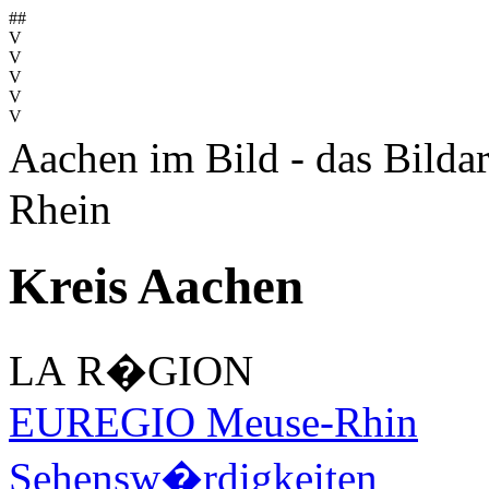
##
V
V
V
V
V
Aachen im Bild - das Bilda
Rhein
Kreis Aachen
LA R�GION
EUREGIO Meuse-Rhin
Sehensw�rdigkeiten