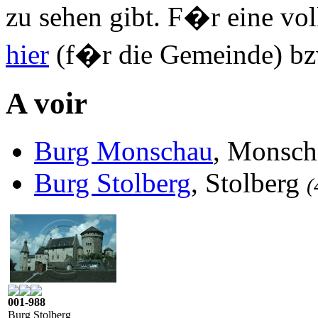
zu sehen gibt. F�r eine vol
hier
(f�r die Gemeinde) bzw
A voir
Burg Monschau
, Monsc
Burg Stolberg
, Stolberg
(
001-988
Burg Stolberg