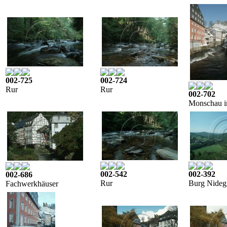
002-725
002-724
Rur
Rur
002-702
Monschau i
002-542
002-392
002-686
Rur
Burg Nideg
Fachwerkhäuser