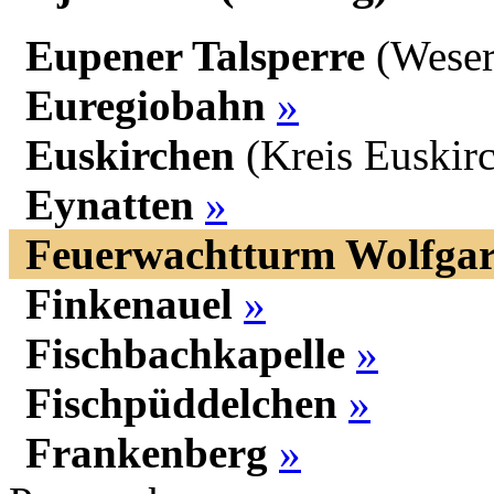
Eupener Talsperre
(Weser
Euregiobahn
»
Euskirchen
(Kreis Euskir
Eynatten
»
Feuerwachtturm Wolfgar
Finkenauel
»
Fischbachkapelle
»
Fischpüddelchen
»
Frankenberg
»