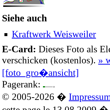
Siehe auch
Kraftwerk Weisweiler
E-Card:
Dieses Foto als El
verschicken (kostenlos).
» w
[foto_gro�ansicht]
Pagerank:
© 2005-2026 �
Impressu
cette page le 13.08.2009 