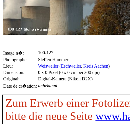
100-127
Image n�:
Photographe:
Steffen Hammer
Lieu:
Weisweiler
(
Eschweiler
,
Kreis Aachen
)
Dimension:
0 x 0 Pixel (0 x 0 cm bei 300 dpi)
Original:
Digital-Kamera (Nikon D2X)
unbekannt
Date de cr�ation:
Zum Erwerb einer Fotolize
bitte die neue Seite
www.ha