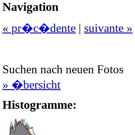
Navigation
« pr�c�dente
|
suivante »
Suchen nach neuen Fotos
» �bersicht
Histogramme: